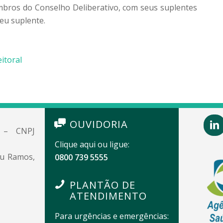
embros do Conselho Deliberativo, com seus suplentes
eu suplente.
eitoral
OUVIDORIA
e – CNPJ
Clique aqui ou ligue:
eu Ramos,
0800 739 5555
PLANTÃO DE
ATENDIMENTO
Para urgências e emergências: