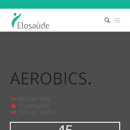
AEROBICS
.
600 kcal / hour
12 paricipants
Difficulty: Medium
45